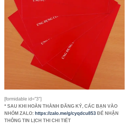
[formidable id=”3″]
* SAU KHI HOÀN THÀNH ĐĂNG KÝ, CÁC BẠN VÀO
NHÓM ZALO:
https://zalo.me/g/cyqdcu853
ĐỂ NHẬN
THÔNG TIN LỊCH THI CHI TIẾT