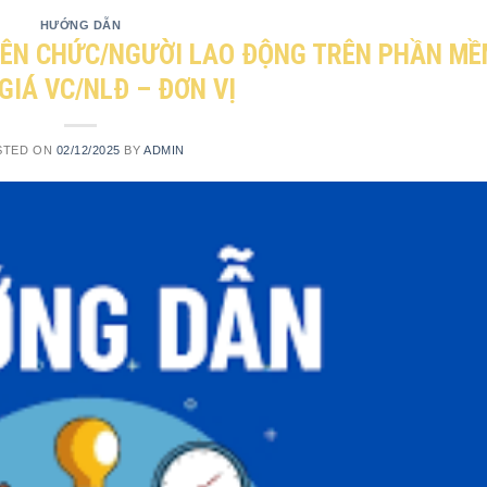
HƯỚNG DẪN
IÊN CHỨC/NGƯỜI LAO ĐỘNG TRÊN PHẦN MỀ
GIÁ VC/NLĐ – ĐƠN VỊ
STED ON
02/12/2025
BY
ADMIN