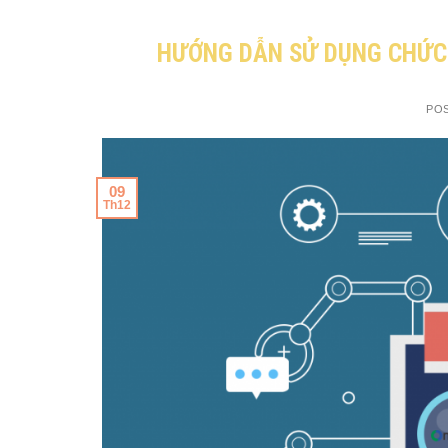
HƯỚNG DẪN SỬ DỤNG CHỨC 
PO
09
Th12