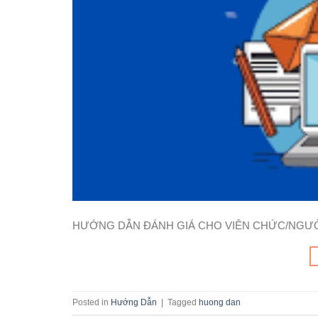
HƯỚNG DẪN ĐÁNH GIÁ CHO VIÊN CHỨC/NGƯ
Posted in
Hướng Dẫn
|
Tagged
huong dan