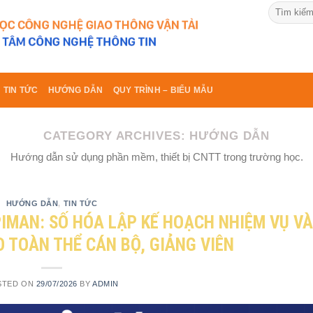
TIN TỨC
HƯỚNG DẪN
QUY TRÌNH – BIỂU MẪU
CATEGORY ARCHIVES:
HƯỚNG DẪN
Hướng dẫn sử dụng phần mềm, thiết bị CNTT trong trường học.
HƯỚNG DẪN
,
TIN TỨC
IMAN: SỐ HÓA LẬP KẾ HOẠCH NHIỆM VỤ VÀ
O TOÀN THỂ CÁN BỘ, GIẢNG VIÊN
STED ON
29/07/2026
BY
ADMIN