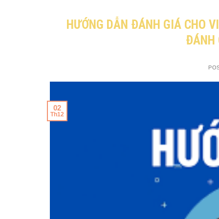
HƯỚNG DẪN ĐÁNH GIÁ CHO V
ĐÁNH 
PO
02
Th12