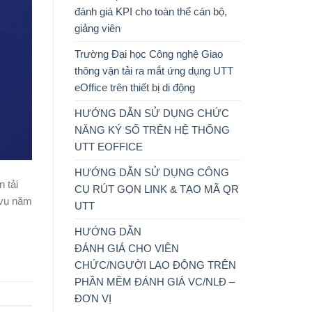
đánh giá KPI cho toàn thể cán bộ,
giảng viên
Trường Đại học Công nghệ Giao
thông vận tải ra mắt ứng dụng UTT
eOffice trên thiết bị di động
HƯỚNG DẪN SỬ DỤNG CHỨC
NĂNG KÝ SỐ TRÊN HỆ THỐNG
UTT EOFFICE
HƯỚNG DẪN SỬ DỤNG CÔNG
 tải
CỤ RÚT GỌN LINK & TẠO MÃ QR
 vụ năm
UTT
HƯỚNG DẪN
ĐÁNH GIÁ CHO VIÊN
CHỨC/NGƯỜI LAO ĐỘNG TRÊN
PHẦN MỀM ĐÁNH GIÁ VC/NLĐ –
ĐƠN VỊ