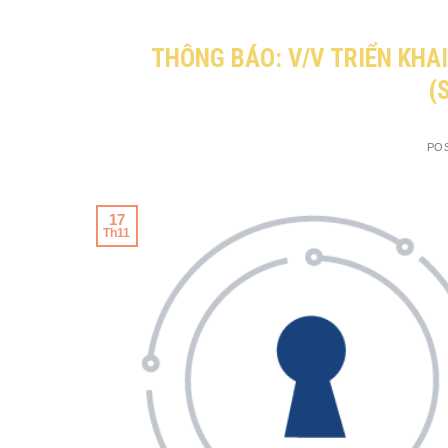
THÔNG BÁO: V/V TRIỂN KHA
(
PO
17
Th11