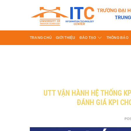
Skip
to
content
TRANG CHỦ
GIỚI THIỆU
ĐÀO TẠO
THÔNG BÁO
UTT VẬN HÀNH HỆ THỐNG KP
ĐÁNH GIÁ KPI CH
PO