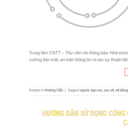
Trung tâm CNTT – Thư viện xin thông báo: Nhà trườn
cường bảo mật, an toàn thông tin và tạo sự thuận t
Posted in
Hướng Dẫn
|
Tagged
signle sign-on
,
sso utt
,
utt đăn
HƯỚNG DẪN SỬ DỤNG CÔNG 
C