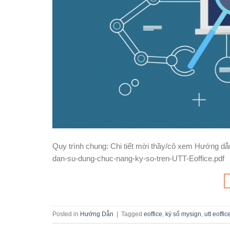
Quy trình chung: Chi tiết mời thầy/cô xem Hướng dẫn 
dan-su-dung-chuc-nang-ky-so-tren-UTT-Eoffice.pdf
Posted in
Hướng Dẫn
|
Tagged
eoffice
,
ký số mysign
,
utt eoffic