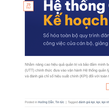
29
Th7
Nhằm nâng cao hiệu quả quản trị và bảo đảm minh bạ
(UTT) chính thức đưa vào vận hành Hệ thống quản l
và đánh giá chỉ số hiệu suất chính (KPI) đối với toàn
Posted in
Hướng Dẫn
,
Tin tức
|
Tagged
đánh giá kpi
,
kpi
,
kpi n