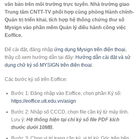
văn bản trên môi trường trực tuyến. Nhà trường giao
Trung tâm CNTT-TV phối hợp cùng phòng Hành chính-
Quản trị triển khai, tích hợp hệ thống chứng thư số
Mysign vào phần mềm Quản lý điều hành công việc
Eoffice.
Để cài đặt, đăng nhập
ứng dụng Mysign trên điện thoại
,
thầy cô xem hướng dẫn tại đây:
Hướng dẫn cài đặt và sử
dụng chữ ký số MYSIGN trên điện thoại
.
Các bước ký số trên Eoffice:
Bước 1: Đăng nhập vào Eoffice, chọn phần Ký số:
https://eoffice.utt.edu.vn/asign
Bước 2: Nhập số CCCD, chọn file cần ký từ máy tính.
Lưu ý:
Hệ thống hiện tại chỉ ký số file PDF kích
thước dưới 10MB.
Bước 3: Chọn vị trí trang cần ký, vị trí ký: Góc trên bên