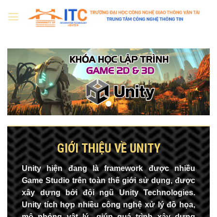
Skip
to
content
GIỚI THIỆU VỀ UNITY
Unity hiện đang là framework được nhiều
Game Studio trên toàn thế giới sử dụng, được
xây dựng bởi đội ngũ Unity Technologies.
Unity tích hợp nhiều công nghệ xử lý đồ họa,
mô phỏng vật lý…giúp quá trình xây dựng