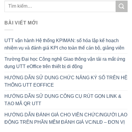
BÀI VIẾT MỚI
UTT vận hành Hệ thống KPIMAN: số hóa lập kế hoạch
nhiệm vụ và đánh giá KPI cho toàn thể cán bộ, giảng viên
Trường Đại học Công nghệ Giao thông vận tải ra mắt ứng
dụng UTT eOffice trên thiết bị di động
HƯỚNG DẪN SỬ DỤNG CHỨC NĂNG KÝ SỐ TRÊN HỆ
THỐNG UTT EOFFICE
HƯỚNG DẪN SỬ DỤNG CÔNG CỤ RÚT GỌN LINK &
TẠO MÃ QR UTT
HƯỚNG DẪN ĐÁNH GIÁ CHO VIÊN CHỨC/NGƯỜI LAO
ĐỘNG TRÊN PHẦN MỀM ĐÁNH GIÁ VC/NLĐ – ĐƠN VỊ