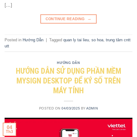
[…]
→
CONTINUE READING
Posted in
Hướng Dẫn
|
Tagged
quan ly tai lieu
,
so hoa
,
trung tâm cntt
utt
HƯỚNG DẪN
HƯỚNG DẪN SỬ DỤNG PHẦN MỀM
MYSIGN DESKTOP ĐỂ KÝ SỐ TRÊN
MÁY TÍNH
POSTED ON
04/03/2025
BY
ADMIN
04
Th3