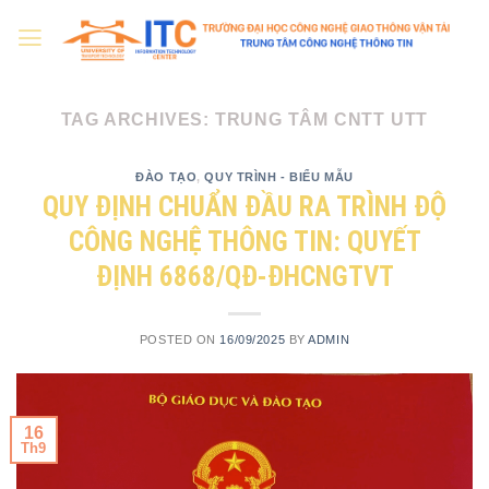
Skip
to
content
TAG ARCHIVES:
TRUNG TÂM CNTT UTT
ĐÀO TẠO
,
QUY TRÌNH - BIỂU MẪU
QUY ĐỊNH CHUẨN ĐẦU RA TRÌNH ĐỘ
CÔNG NGHỆ THÔNG TIN: QUYẾT
ĐỊNH 6868/QĐ-ĐHCNGTVT
POSTED ON
16/09/2025
BY
ADMIN
16
Th9