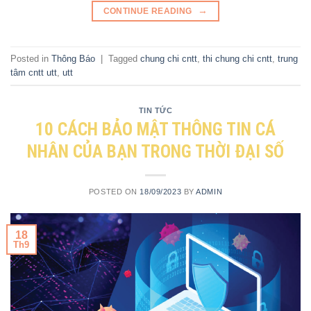
→
CONTINUE READING
Posted in
Thông Báo
|
Tagged
chung chi cntt
,
thi chung chi cntt
,
trung
tâm cntt utt
,
utt
TIN TỨC
10 CÁCH BẢO MẬT THÔNG TIN CÁ
NHÂN CỦA BẠN TRONG THỜI ĐẠI SỐ
POSTED ON
18/09/2023
BY
ADMIN
18
Th9