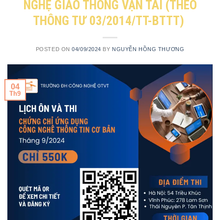
NGHỆ GIAO THÔNG VẬN TẢI (THEO
THÔNG TƯ 03/2014/TT-BTTT)
POSTED ON
04/09/2024
BY
NGUYỄN HỒNG THƯƠNG
04
Th9