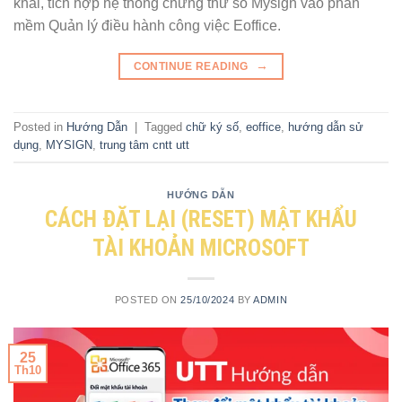
khai, tích hợp hệ thống chứng thư số Mysign vào phần
mềm Quản lý điều hành công việc Eoffice.
→
CONTINUE READING
Posted in
Hướng Dẫn
|
Tagged
chữ ký số
,
eoffice
,
hướng dẫn sử
dụng
,
MYSIGN
,
trung tâm cntt utt
HƯỚNG DẪN
CÁCH ĐẶT LẠI (RESET) MẬT KHẨU
TÀI KHOẢN MICROSOFT
POSTED ON
25/10/2024
BY
ADMIN
25
Th10