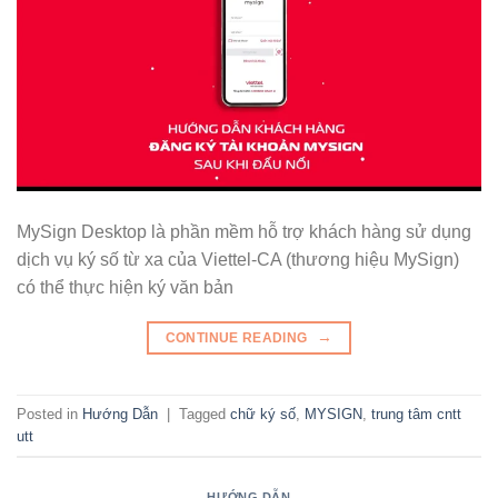
MySign Desktop là phần mềm hỗ trợ khách hàng sử dụng
dịch vụ ký số từ xa của Viettel-CA (thương hiệu MySign)
có thể thực hiện ký văn bản
→
CONTINUE READING
Posted in
Hướng Dẫn
|
Tagged
chữ ký số
,
MYSIGN
,
trung tâm cntt
utt
HƯỚNG DẪN