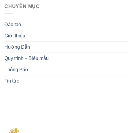
CHUYÊN MỤC
Đào tạo
Giới thiệu
Hướng Dẫn
Quy trình – Biểu mẫu
Thông Báo
Tin tức
KIẾN THỨC NHẬN ĐƯỢC
ĐĂNG KÝ KHÓA HỌC
MỤC TIÊU KHÓA HỌC
CHƯƠNG TRÌNH HỌC