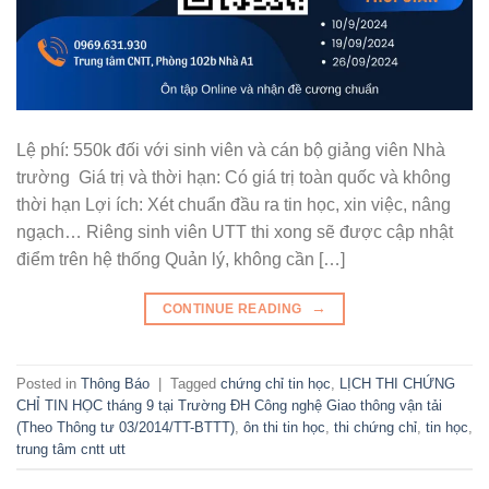
Lệ phí: 550k đối với sinh viên và cán bộ giảng viên Nhà
trường Giá trị và thời hạn: Có giá trị toàn quốc và không
thời hạn Lợi ích: Xét chuẩn đầu ra tin học, xin việc, nâng
ngạch… Riêng sinh viên UTT thi xong sẽ được cập nhật
điểm trên hệ thống Quản lý, không cần […]
→
CONTINUE READING
Posted in
Thông Báo
|
Tagged
chứng chỉ tin học
,
LỊCH THI CHỨNG
CHỈ TIN HỌC tháng 9 tại Trường ĐH Công nghệ Giao thông vận tải
(Theo Thông tư 03/2014/TT-BTTT)
,
ôn thi tin học
,
thi chứng chỉ
,
tin học
,
trung tâm cntt utt