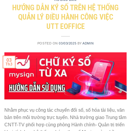
HƯỚNG DẪN KÝ SỐ TRÊN HỆ THỐNG
QUẢN LÝ ĐIỀU HÀNH CÔNG VIỆC
UTT EOFFICE
POSTED ON
03/03/2025
BY
ADMIN
03
Th3
Nhằm phục vụ công tác chuyển đổi số, số hóa tài liệu, văn
bản trên môi trường trực tuyến. Nhà trường giao Trung tâm
CNTT-TV phối hợp cùng phòng Hành chính- Quản trị triển