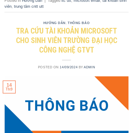
Posted in
Hướng Dẫn
|
Tagged
itc utt
,
microsoft email
,
tài khoản sinh
viên
,
trung tâm cntt utt
HƯỚNG DẪN
,
THÔNG BÁO
TRA CỨU TÀI KHOẢN MICROSOFT
CHO SINH VIÊN TRƯỜNG ĐẠI HỌC
CÔNG NGHỆ GTVT
POSTED ON
14/09/2024
BY
ADMIN
14
Th9