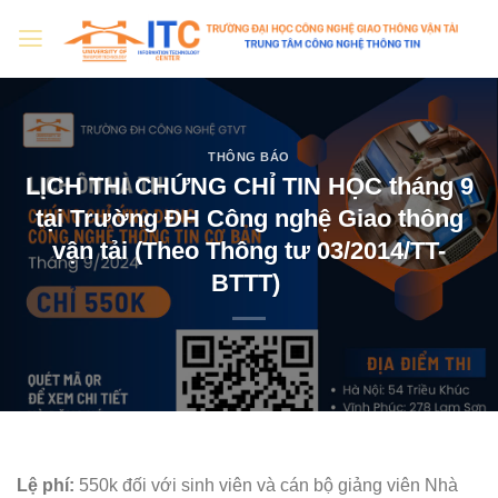
Skip
to
content
THÔNG BÁO
LỊCH THI CHỨNG CHỈ TIN HỌC tháng 9
tại Trường ĐH Công nghệ Giao thông
vận tải (Theo Thông tư 03/2014/TT-
BTTT)
Lệ phí:
550k đối với sinh viên và cán bộ giảng viên Nhà