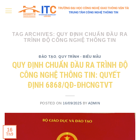
Skip
to
content
TAG ARCHIVES:
QUY ĐỊNH CHUẨN ĐẦU RA
TRÌNH ĐỘ CÔNG NGHỆ THÔNG TIN
ĐÀO TẠO
,
QUY TRÌNH - BIỂU MẪU
QUY ĐỊNH CHUẨN ĐẦU RA TRÌNH ĐỘ
CÔNG NGHỆ THÔNG TIN: QUYẾT
ĐỊNH 6868/QĐ-ĐHCNGTVT
POSTED ON
16/09/2025
BY
ADMIN
16
Th9