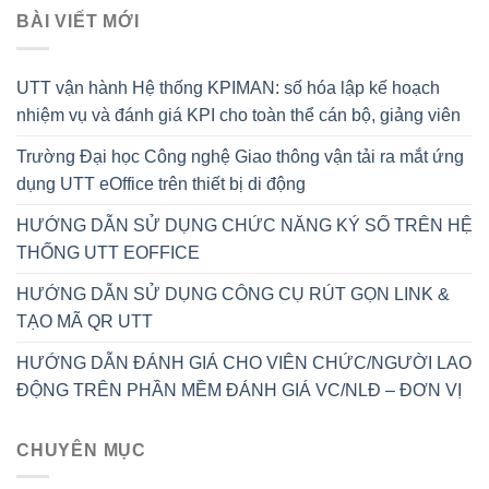
BÀI VIẾT MỚI
UTT vận hành Hệ thống KPIMAN: số hóa lập kế hoạch
nhiệm vụ và đánh giá KPI cho toàn thể cán bộ, giảng viên
Trường Đại học Công nghệ Giao thông vận tải ra mắt ứng
dụng UTT eOffice trên thiết bị di động
HƯỚNG DẪN SỬ DỤNG CHỨC NĂNG KÝ SỐ TRÊN HỆ
THỐNG UTT EOFFICE
HƯỚNG DẪN SỬ DỤNG CÔNG CỤ RÚT GỌN LINK &
TẠO MÃ QR UTT
HƯỚNG DẪN ĐÁNH GIÁ CHO VIÊN CHỨC/NGƯỜI LAO
ĐỘNG TRÊN PHẦN MỀM ĐÁNH GIÁ VC/NLĐ – ĐƠN VỊ
CHUYÊN MỤC