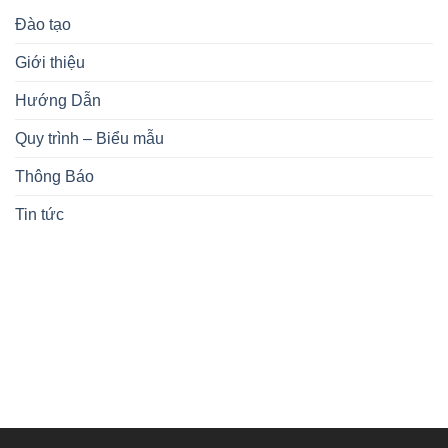
Đào tạo
Giới thiệu
Hướng Dẫn
Quy trình – Biểu mẫu
Thông Báo
Tin tức
KIẾN THỨC NHẬN ĐƯỢC
ĐĂNG KÝ KHÓA HỌC
MỤC TIÊU KHÓA HỌC
CHƯƠNG TRÌNH HỌC