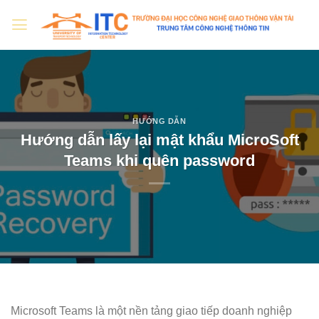
Skip
to
content
HƯỚNG DẪN
Hướng dẫn lấy lại mật khẩu MicroSoft
Teams khi quên password
Microsoft Teams là một nền tảng giao tiếp doanh nghiệp