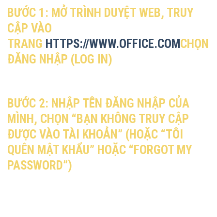
BƯỚC 1: MỞ TRÌNH DUYỆT WEB, TRUY
CẬP VÀO
TRANG
HTTPS://WWW.OFFICE.COM
CHỌN
ĐĂNG NHẬP (LOG IN)
BƯỚC 2: NHẬP TÊN ĐĂNG NHẬP CỦA
MÌNH, CHỌN “BẠN KHÔNG TRUY CẬP
ĐƯỢC VÀO TÀI KHOẢN” (HOẶC “TÔI
QUÊN MẬT KHẨU” HOẶC “FORGOT MY
PASSWORD”)