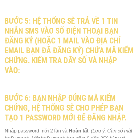
BƯỚC 5:
HỆ THỐNG SẼ TRẢ VỀ 1 TIN
NHẮN SMS VÀO SỐ ĐIỆN THOẠI BẠN
ĐĂNG KÝ (HOẶC 1 MAIL VÀO ĐỊA CHỈ
EMAIL BẠN ĐÃ ĐĂNG KÝ) CHỨA MÃ KIỂM
CHỨNG. KIẾM TRA DÃY SỐ VÀ NHẬP
VÀO:
BƯỚC 6:
BẠN NHẬP ĐÚNG MÃ KIỂM
CHỨNG, HỆ THỐNG SẼ CHO PHÉP BẠN
TẠO 1 PASSWORD MỚI ĐỂ ĐĂNG NHẬP.
Nhập password mới 2 lần và
Hoàn tất
.
(Lưu ý: Cần có mật