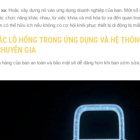
 xa
: Hoặc xây dựng nó vào ứng dụng doanh nghiệp của bạn. Một số 
ác chức năng khác nhau, từ việc khóa và mã hóa từ xa đến quan trọng
tin có thể hữu ích nếu không có cơ hội khôi phục thiết bị di động bị m
CÁC LỖ HỔNG TRONG ỨNG DỤNG VÀ HỆ THỐN
 CHUYÊN GIA
ch hàng của bạn an toàn và bảo mật sẽ dễ dàng hơn khi bạn sớm sửa