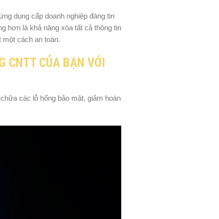
ứng dụng cấp doanh nghiệp đáng tin
 hơn là khả năng xóa tất cả thông tin
ất một cách an toàn.
G CNTT CỦA BẠN VỚI
 chữa các lỗ hổng bảo mật, giảm hoàn