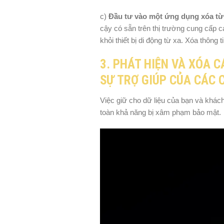
c)
Đầu tư vào một ứng dụng xóa từ
cậy có sẵn trên thị trường cung cấp c
khỏi thiết bị di động từ xa. Xóa thông 
3. PHÁT HIỆN VÀ XÓA 
SỰ TRỢ GIÚP CỦA CÁC
Việc giữ cho dữ liệu của bạn và khá
toàn khả năng bị xâm phạm bảo mật.