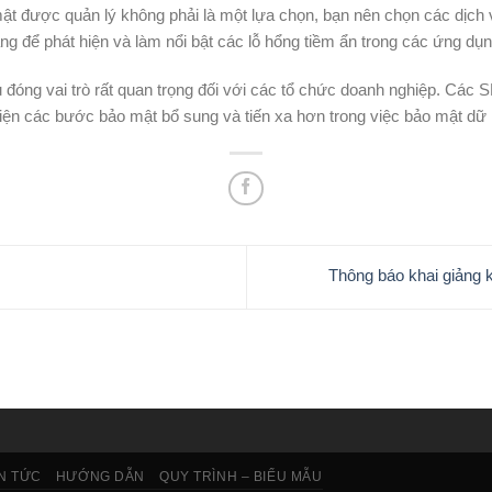
t được quản lý không phải là một lựa chọn, bạn nên chọn các dịch 
g để phát hiện và làm nổi bật các lỗ hổng tiềm ẩn trong các ứng d
u đóng vai trò rất quan trọng đối với các tổ chức doanh nghiệp. Các
iện các bước bảo mật bổ sung và tiến xa hơn trong việc bảo mật dữ 
Thông báo khai giảng
IN TỨC
HƯỚNG DẪN
QUY TRÌNH – BIỂU MẪU