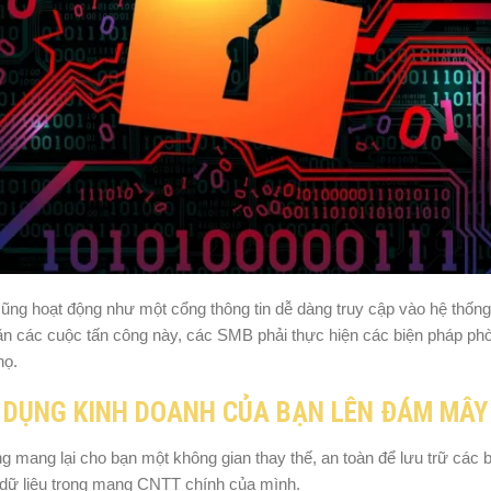
ũng hoạt động như một cổng thông tin dễ dàng truy cập vào hệ thốn
ặn các cuộc tấn công này, các SMB phải thực hiện các biện pháp phò
họ.
G DỤNG KINH DOANH CỦA BẠN LÊN ĐÁM MÂ
 mang lại cho bạn một không gian thay thế, an toàn để lưu trữ các b
 dữ liệu trong mạng CNTT chính của mình.