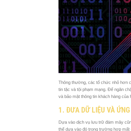
Thông thường, các tổ chức nhỏ hơn c
tin tặc và tội phạm mạng. Để ngăn ch
và bảo mật thông tin khách hàng của 
1. ĐƯA DỮ LIỆU VÀ ỨN
Dựa vào dịch vụ lưu trữ đám mây cũng
thể dựa vào đó trong trường hợp mất