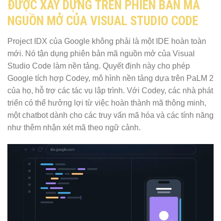
ĐƯỢC XÂY DỰNG TRÊN PHIÊN BẢN MÃ
NGUỒN MỞ CỦA VISUAL STUDIO CODE
Project IDX của Google không phải là một IDE hoàn toàn
mới. Nó tận dụng phiên bản mã nguồn mở của Visual
Studio Code làm nền tảng. Quyết định này cho phép
Google tích hợp Codey, mô hình nền tảng dựa trên PaLM 2
của họ, hỗ trợ các tác vụ lập trình. Với Codey, các nhà phát
triển có thể hưởng lợi từ việc hoàn thành mã thông minh,
một chatbot dành cho các truy vấn mã hóa và các tính năng
như thêm nhận xét mã theo ngữ cảnh.