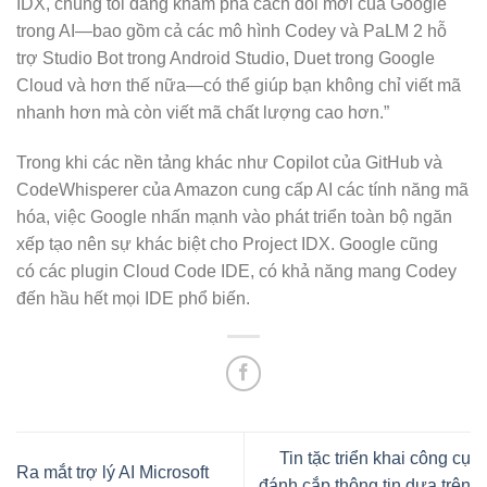
IDX, chúng tôi đang khám phá cách đổi mới của Google
trong AI—bao gồm cả các mô hình Codey và PaLM 2 hỗ
trợ Studio Bot trong Android Studio, Duet trong Google
Cloud và hơn thế nữa—có thể giúp bạn không chỉ viết mã
nhanh hơn mà còn viết mã chất lượng cao hơn.”
Trong khi các nền tảng khác như Copilot của GitHub và
CodeWhisperer của Amazon cung cấp AI các tính năng mã
hóa, việc Google nhấn mạnh vào phát triển toàn bộ ngăn
xếp tạo nên sự khác biệt cho Project IDX. Google cũng
có các plugin Cloud Code IDE, có khả năng mang Codey
đến hầu hết mọi IDE phổ biến.
Tin tặc triển khai công cụ
Ra mắt trợ lý AI Microsoft
đánh cắp thông tin dựa trên