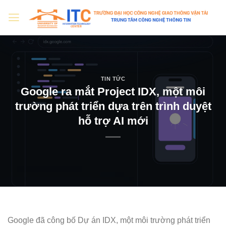
Skip
to
content
TIN TỨC
Google ra mắt Project IDX, một môi
trường phát triển dựa trên trình duyệt
hỗ trợ AI mới
Google đã công bố Dự án IDX, một môi trường phát triển