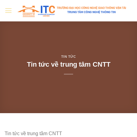
Skip
to
content
TIN TỨC
Tin tức về trung tâm CNTT
Tin tức về trung tâm CNTT