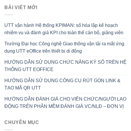
BÀI VIẾT MỚI
UTT vận hành Hệ thống KPIMAN: số hóa lập kế hoạch
nhiệm vụ và đánh giá KPI cho toàn thể cán bộ, giảng viên
Trường Đại học Công nghệ Giao thông vận tải ra mắt ứng
dụng UTT eOffice trên thiết bị di động
HƯỚNG DẪN SỬ DỤNG CHỨC NĂNG KÝ SỐ TRÊN HỆ
THỐNG UTT EOFFICE
HƯỚNG DẪN SỬ DỤNG CÔNG CỤ RÚT GỌN LINK &
TẠO MÃ QR UTT
HƯỚNG DẪN ĐÁNH GIÁ CHO VIÊN CHỨC/NGƯỜI LAO
ĐỘNG TRÊN PHẦN MỀM ĐÁNH GIÁ VC/NLĐ – ĐƠN VỊ
CHUYÊN MỤC