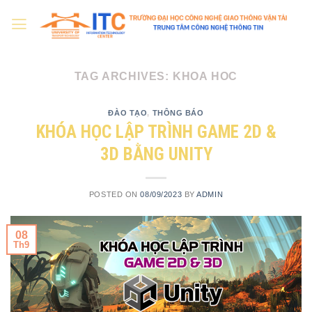
Skip
to
content
TAG ARCHIVES:
KHOA HOC
ĐÀO TẠO
,
THÔNG BÁO
KHÓA HỌC LẬP TRÌNH GAME 2D &
3D BẰNG UNITY
POSTED ON
08/09/2023
BY
ADMIN
08
Th9