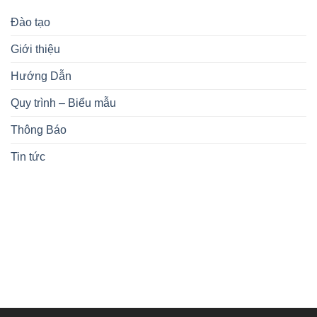
Đào tạo
Giới thiệu
Hướng Dẫn
Quy trình – Biểu mẫu
Thông Báo
Tin tức
KIẾN THỨC NHẬN ĐƯỢC
ĐĂNG KÝ KHÓA HỌC
MỤC TIÊU KHÓA HỌC
CHƯƠNG TRÌNH HỌC