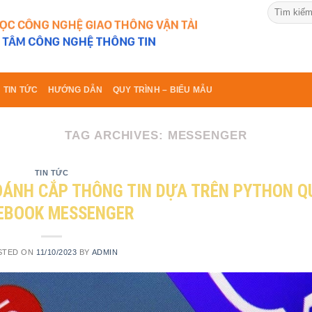
TIN TỨC
HƯỚNG DẪN
QUY TRÌNH – BIỂU MẪU
TAG ARCHIVES:
MESSENGER
TIN TỨC
 ĐÁNH CẮP THÔNG TIN DỰA TRÊN PYTHON Q
EBOOK MESSENGER
STED ON
11/10/2023
BY
ADMIN