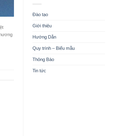
Đào tạo
Giới thiệu
ệt
phương
Hướng Dẫn
Quy trình – Biểu mẫu
Thông Báo
Tin tức
KIẾN THỨC NHẬN ĐƯỢC
ĐĂNG KÝ KHÓA HỌC
MỤC TIÊU KHÓA HỌC
CHƯƠNG TRÌNH HỌC