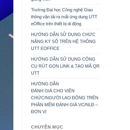
Trường Đại học Công nghệ Giao
thông vận tải ra mắt ứng dụng UTT
eOffice trên thiết bị di động
HƯỚNG DẪN SỬ DỤNG CHỨC
NĂNG KÝ SỐ TRÊN HỆ THỐNG
UTT EOFFICE
HƯỚNG DẪN SỬ DỤNG CÔNG
CỤ RÚT GỌN LINK & TẠO MÃ QR
UTT
HƯỚNG DẪN
ĐÁNH GIÁ CHO VIÊN
CHỨC/NGƯỜI LAO ĐỘNG TRÊN
PHẦN MỀM ĐÁNH GIÁ VC/NLĐ –
ĐƠN VỊ
CHUYÊN MỤC