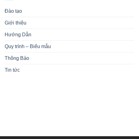
Đào tạo
Giới thiệu
Hướng Dẫn
Quy trình – Biểu mẫu
Thông Báo
Tin tức
KIẾN THỨC NHẬN ĐƯỢC
ĐĂNG KÝ KHÓA HỌC
MỤC TIÊU KHÓA HỌC
CHƯƠNG TRÌNH HỌC