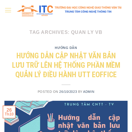
Skip
to
content
TAG ARCHIVES:
QUAN LY VB
HƯỚNG DẪN
HƯỚNG DẪN CẬP NHẬT VĂN BẢN
LƯU TRỮ LÊN HỆ THỐNG PHẦN MỀM
QUẢN LÝ ĐIỀU HÀNH UTT EOFFICE
POSTED ON
26/10/2023
BY
ADMIN
26
Th10